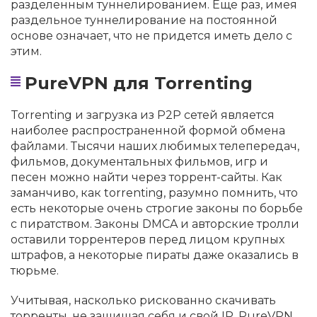
разделенным туннелированием. Еще раз, имея
раздельное туннелирование на постоянной
основе означает, что не придется иметь дело с
этим.
PureVPN для Torrenting
Torrenting и загрузка из P2P сетей является
наиболее распространенной формой обмена
файлами. Тысячи наших любимых телепередач,
фильмов, документальных фильмов, игр и
песен можно найти через торрент-сайты. Как
заманчиво, как torrenting, разумно помнить, что
есть некоторые очень строгие законы по борьбе
с пиратством. Законы DMCA и авторские тролли
оставили торрентеров перед лицом крупных
штрафов, а некоторые пираты даже оказались в
тюрьме.
Учитывая, насколько рискованно скачивать
торренты, не защищая себя и свой IP, PureVPN