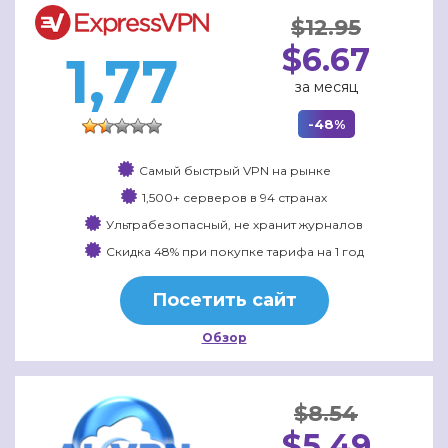
$12.95
$6.67
1,77
за месяц
-48%
Самый быстрый VPN на рынке
1,500+ серверов в 94 странах
Ультрабезопасный, не хранит журналов
Скидка 48% при покупке тарифа на 1 год
Посетить сайт
Обзор
$8.54
$5.49